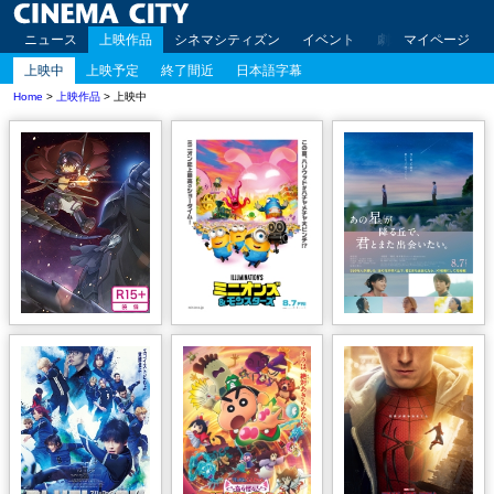
ニュース
上映作品
シネマシティズン
イベント
劇場案内
マイページ
アクセ
上映中
上映予定
終了間近
日本語字幕
Home
>
上映作品
> 上映中