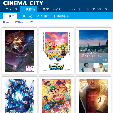
ニュース
上映作品
シネマシティズン
イベント
劇場案内
マイページ
アクセ
上映中
上映予定
終了間近
日本語字幕
Home
>
上映作品
> 上映中