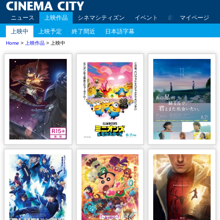
ニュース
上映作品
シネマシティズン
イベント
劇場案内
マイページ
アクセ
上映中
上映予定
終了間近
日本語字幕
Home
>
上映作品
> 上映中