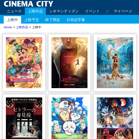
ニュース
上映作品
シネマシティズン
イベント
劇場案内
マイページ
アクセ
上映中
上映予定
終了間近
日本語字幕
Home
>
上映作品
> 上映中