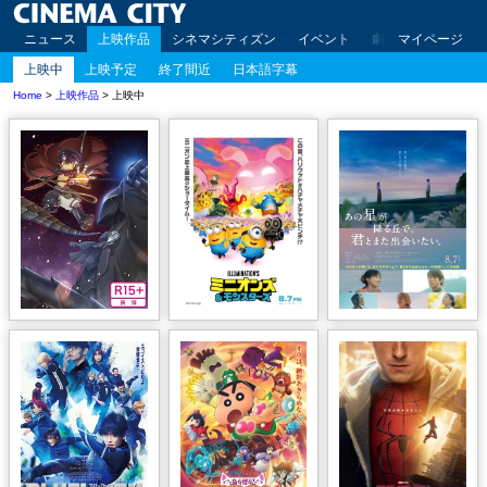
ニュース
上映作品
シネマシティズン
イベント
劇場案内
マイページ
アクセ
上映中
上映予定
終了間近
日本語字幕
Home
>
上映作品
> 上映中