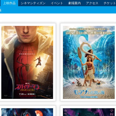
上映作品
シネマシティズン
イベント
劇場案内
アクセス
チケット
幕