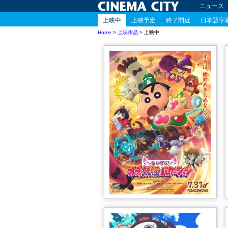
ニュース
上映中
上映予定
終了間近
日本語字
Home
>
上映作品
> 上映中