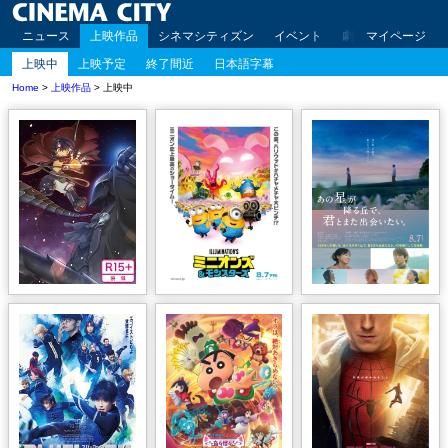
ニュース
上映作品
シネマシティズン
イベント
劇場案内
マイページ
アクセ
上映中
上映予定
終了間近
日本語字幕
Home
>
上映作品
> 上映中