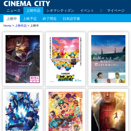
ニュース
上映作品
シネマシティズン
イベント
劇場案内
マイページ
アクセ
上映中
上映予定
終了間近
日本語字幕
Home
>
上映作品
> 上映中