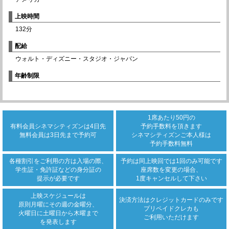
上映時間
132分
配給
ウォルト・ディズニー・スタジオ・ジャパン
年齢制限
1席あたり50円の
有料会員シネマシティズンは
4日先
予約手数料を頂きます
無料会員は3日先まで
予約可
シネマシティズンご本人様は
予約手数料無料
各種割引をご利用の方は
入場の際、
予約は同上映回では
1回のみ可能です
学生証・免許証などの身分証の
座席数を変更の場合、
提示が必要です
1度キャンセルして下さい
上映スケジュールは
決済方法は
クレジットカード
のみです
原則月曜にその週の金曜分、
プリペイドクレカも
火曜日に土曜日から木曜まで
ご利用いただけます
を発表します