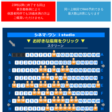
23時以降に終了する回は
東京都条例により
同一上映回で
Web予約できる
保護者同伴でも18歳未満の方は
最大数は8席になります
ご鑑賞いただけません