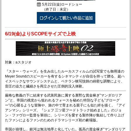
5月22日(金)ロードショー
（終了日：未定）
6/19(金)よりSCOPEサイズで上映
対象：aスタジオ
『スター・ウォーズ』を生み出したルーカスフィルムの試写室でも御用達の
Meyer Soundのスピーカーを有するシネマシティが自信を持って贈る、超ハ
イスペックなサウンドシステムと、ベテラン映写技師の綿密な調整により、
音圧の迫力と繊細さを両立させた圧倒的没入体験。
厳格な教義の下に結束する武装民族に属する寡黙な賞金稼ぎ”マンダロリア
ン”と、帝国の残党から狙われるフォースを秘めた特別な子ども”グローグ
ー”の心躍るような冒険や、旅の中で育まれる親子にも似た絆を描く。『アイ
アンマン』シリーズ、『シェフ 三ツ星フードトラック始めました』のジョ
ン・ファヴロー監督を筆頭に、シリーズを愛する製作陣が集結して作り上げ
たファンによるファンのためのドラマシリーズ初の劇場版。
帝国が崩壊し、銀河は無法地帯と化していた。孤高の賞金稼ぎ“マンダロリア