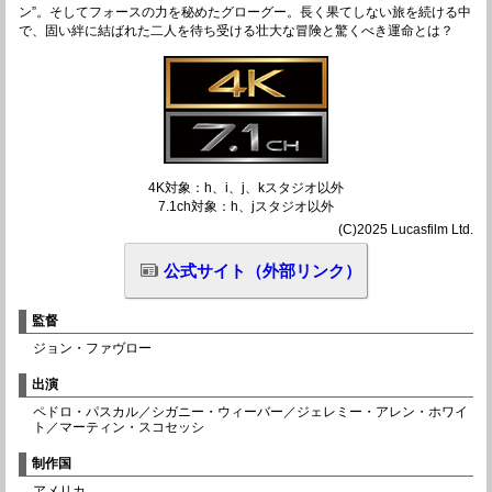
ン”。そしてフォースの力を秘めたグローグー。長く果てしない旅を続ける中
で、固い絆に結ばれた二人を待ち受ける壮大な冒険と驚くべき運命とは？
4K対象：h、i、j、kスタジオ以外
7.1ch対象：h、jスタジオ以外
(C)2025 Lucasfilm Ltd.
公式サイト（外部リンク）
監督
ジョン・ファヴロー
出演
ペドロ・パスカル／シガニー・ウィーバー／ジェレミー・アレン・ホワイ
ト／マーティン・スコセッシ
制作国
アメリカ