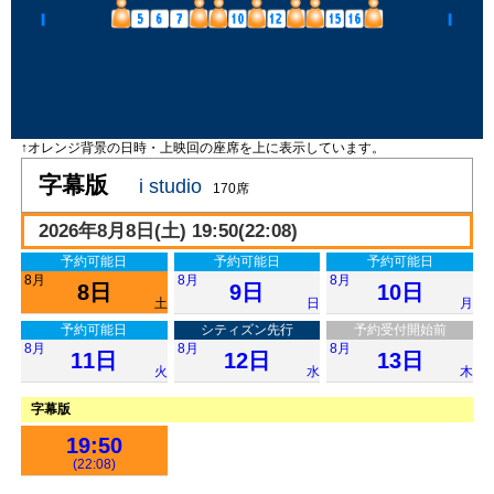
↑オレンジ背景の日時・上映回の座席を上に表示しています。
字幕版
i studio
170席
2026年8月8日(土) 19:50(22:08)
予約可能日
予約可能日
予約可能日
8月
8月
8月
8日
9日
10日
土
日
月
予約可能日
シティズン先行
予約受付開始前
8月
8月
8月
11日
12日
13日
火
水
木
字幕版
19:50
(22:08)