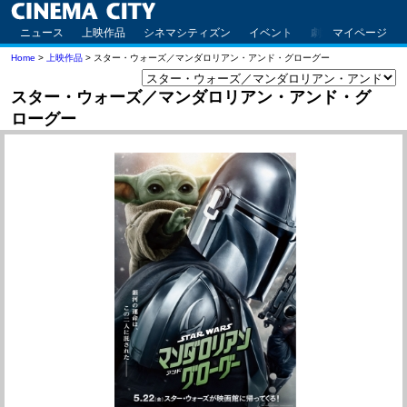
ニュース
上映作品
シネマシティズン
イベント
劇場案内
マイページ
アクセ
Home
>
上映作品
> スター・ウォーズ／マンダロリアン・アンド・グローグー
スター・ウォーズ／マンダロリアン・アンド・グ
ローグー