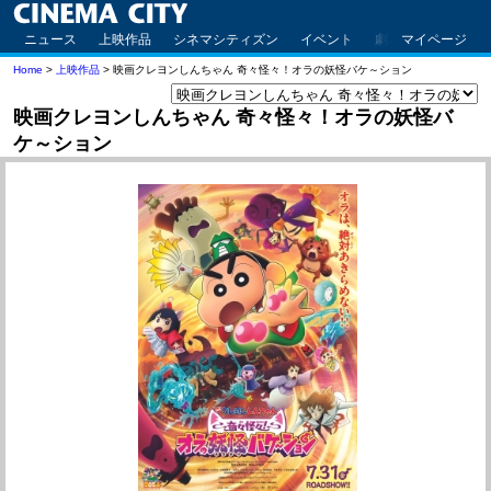
ニュース
上映作品
シネマシティズン
イベント
劇場案内
マイページ
アクセ
Home
>
上映作品
> 映画クレヨンしんちゃん 奇々怪々！オラの妖怪バケ～ション
映画クレヨンしんちゃん 奇々怪々！オラの妖怪バ
ケ～ション