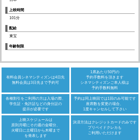
上映時間
101分
配給
東宝
年齢制限
1席あたり50円の
有料会員シネマシティズンは
4日先
予約手数料を頂きます
無料会員は3日先まで
予約可
シネマシティズンご本人様は
予約手数料無料
各種割引をご利用の方は
入場の際、
予約は同上映回では
1回のみ可能です
学生証・免許証などの身分証の
座席数を変更の場合、
提示が必要です
1度キャンセルして下さい
上映スケジュールは
決済方法は
クレジットカード
のみです
原則月曜にその週の金曜分、
プリペイドクレカも
火曜日に土曜日から木曜まで
ご利用いただけます
を発表します