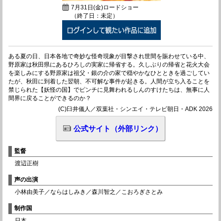
7月31日(金)ロードショー
（終了日：未定）
ある夏の日、日本各地で奇妙な怪奇現象が目撃され世間を賑わせている中、
野原家は秋田県にあるひろしの実家に帰省する。久しぶりの帰省と花火大会
を楽しみにする野原家は祖父・銀の介の家で穏やかなひとときを過ごしてい
たが、秋田に到着した翌朝、不可解な事件が起きる。人間が立ち入ることを
禁じられた【妖怪の国】でピンチに見舞われるしんのすけたちは、無事に人
間界に戻ることができるのか？
(C)臼井儀人／双葉社・シンエイ・テレビ朝日・ADK 2026
公式サイト（外部リンク）
監督
渡辺正樹
声の出演
小林由美子／ならはしみき／森川智之／こおろぎさとみ
制作国
日本