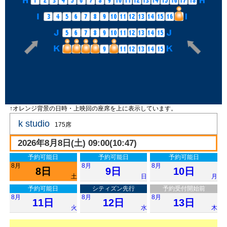
↑オレンジ背景の日時・上映回の座席を上に表示しています。
k studio
175席
2026年8月8日(土) 09:00(10:47)
予約可能日
予約可能日
予約可能日
8月
8月
8月
8日
9日
10日
土
日
月
予約可能日
シティズン先行
予約受付開始前
8月
8月
8月
11日
12日
13日
火
水
木