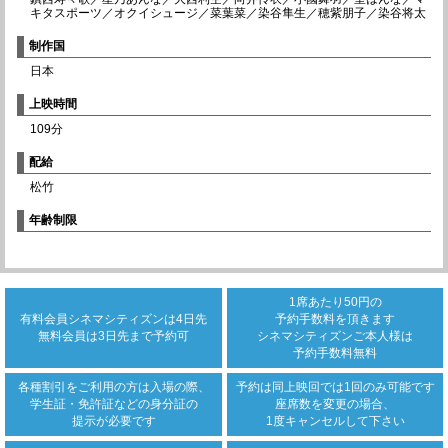
キタスポーツ／オクイシュージ／菜葉菜／染谷隼生／穂紫朋子／染谷将太
制作国
日本
上映時間
109分
配給
松竹
年齢制限
1席あたり50円の
有料会員シネマシティズンは
4日先
予約手数料を頂きます
無料会員は3日先まで
予約可
シネマシティズンご本人様は
予約手数料無料
各種割引をご利用の方は
入場の際、
予約は同上映回では
1回のみ可能です
学生証・免許証などの身分証の
座席数を変更の場合、
提示が必要です
1度キャンセルして下さい