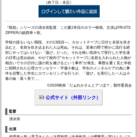
（終了日：未定）
『呪怨』シリーズの清水崇監督、この夏2本目のホラー映画。主演はFRUITS
ZIPPERの鎮西寿々歌。
学校の誰もいない階段。その13段目—。カセットテープに日付と名前を吹き
込むと、名前を吹き込まれた人は死ぬ。それは、若者の間で密かに流行る絶
対にやってはいけない「遊び」だった。それを軽い気持ちで実行した学生達
の日常は歪み始め、やがて校内で”カセットテープに名前を入れられた人物が
相次いでその日付に謎の死を遂げるという事件”が発生。事態を重く見た学校
に招聘された心理カウンセラー・平瀬小春は、学生のメンタルケアの為に事
件を目撃した学生にカウンセリングを行うが、「遊び」を実行した一人は小
春の妹・菜々美で...。
©2026映画「だぁれかさんとアソぼ？」製作委員会
公式サイト（外部リンク）
監督
清水崇
出演
鎮西寿々歌／星乃あんな／大西利空／向井怜衣／小國舞羽／室はんな／マ