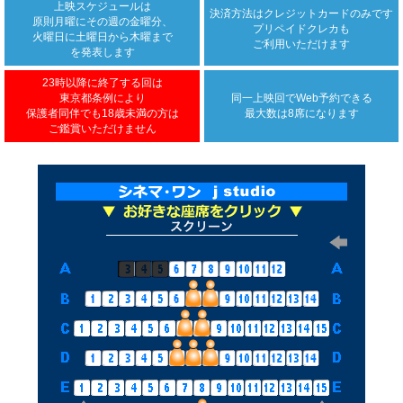
上映スケジュールは
決済方法は
クレジットカード
のみです
原則月曜にその週の金曜分、
プリペイドクレカも
火曜日に土曜日から木曜まで
ご利用いただけます
を発表します
23時以降に終了する回は
東京都条例により
同一上映回で
Web予約できる
保護者同伴でも18歳未満の方は
最大数は8席になります
ご鑑賞いただけません