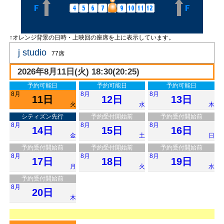
↑オレンジ背景の日時・上映回の座席を上に表示しています。
j studio
77席
2026年8月11日(火) 18:30(20:25)
予約可能日
予約可能日
予約可能日
8月
8月
8月
11日
12日
13日
火
水
木
シティズン先行
予約受付開始前
予約受付開始前
8月
8月
8月
14日
15日
16日
金
土
日
予約受付開始前
予約受付開始前
予約受付開始前
8月
8月
8月
17日
18日
19日
月
火
水
予約受付開始前
8月
20日
木