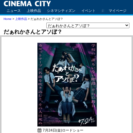
ニュース
上映作品
シネマシティズン
イベント
劇場案内
マイページ
アクセ
Home
>
上映作品
> だぁれかさんとアソぼ？
だぁれかさんとアソぼ？
7月24日(金)ロードショー