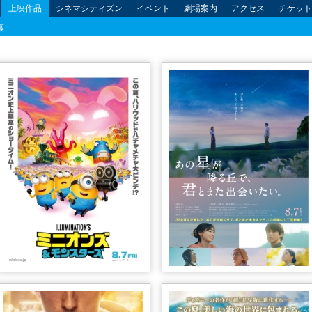
上映作品
シネマシティズン
イベント
劇場案内
アクセス
チケット
幕