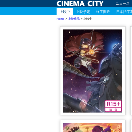
ニュース
上映中
上映予定
終了間近
日本語字
Home
>
上映作品
> 上映中