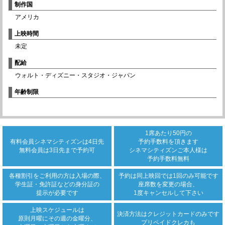
制作国
アメリカ
上映時間
未定
配給
ウォルト・ディズニー・スタジオ・ジャパン
年齢制限
1席あたり50円の
有料会員シネマシティズンは
4日先
予約手数料を頂きます
無料会員は3日先まで
予約可
シネマシティズンご本人様は
予約手数料無料
各種割引をご利用の方は
入場の際、
予約は同上映回では
1回のみ可能です
学生証・免許証などの身分証の
座席数を変更の場合、
提示が必要です
1度キャンセルして下さい
上映スケジュールは
決済方法は
クレジットカード
のみです
原則月曜にその週の金曜分、
プリペイドクレカも