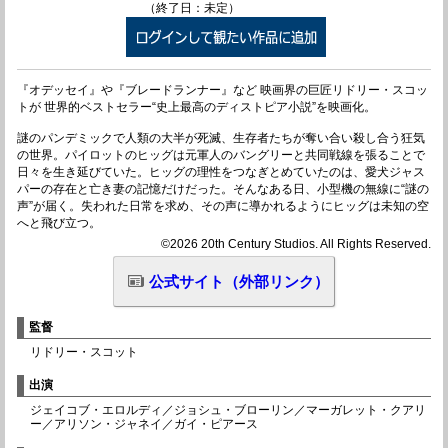
（終了日：未定）
『オデッセイ』や『ブレードランナー』など 映画界の巨匠リドリー・スコッ
トが 世界的ベストセラー“史上最高のディストピア小説”を映画化。
謎のパンデミックで人類の大半が死滅、生存者たちが奪い合い殺し合う狂気
の世界。パイロットのヒッグは元軍人のバングリーと共同戦線を張ることで
日々を生き延びていた。ヒッグの理性をつなぎとめていたのは、愛犬ジャス
パーの存在と亡き妻の記憶だけだった。そんなある日、小型機の無線に“謎の
声”が届く。失われた日常を求め、その声に導かれるようにヒッグは未知の空
へと飛び立つ。
©2026 20th Century Studios. All Rights Reserved.
公式サイト（外部リンク）
監督
リドリー・スコット
出演
ジェイコブ・エロルディ／ジョシュ・ブローリン／マーガレット・クアリ
ー／アリソン・ジャネイ／ガイ・ピアース