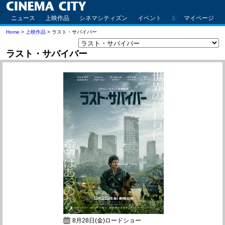
ニュース
上映作品
シネマシティズン
イベント
劇場案内
マイページ
アクセ
Home
>
上映作品
> ラスト・サバイバー
ラスト・サバイバー
8月28日(金)ロードショー