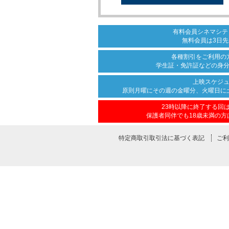
有料会員シネマシテ
無料会員は3日先
各種割引をご利用の
学生証・免許証などの身
上映スケジ
原則月曜にその週の金曜分、
火曜日に
23時以降に終了する回
保護者同伴でも18歳未満の方
特定商取引取引法に基づく表記
ご利