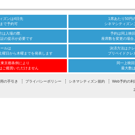
ィズンは
4日先
1席あたり50円
まで
予約可
シネマシティズン
方は
入場の際、
予約は同上映
分証の
提示が必要です
座席数を変更の場合
ュールは
決済方法は
クレ
土曜日から木曜まで
を発表します
プリペイドクレ
は
東京都条例により
同一上映回
は
ご鑑賞いただけません
最大数
用の手引き
プライバシーポリシー
シネマシティズン規約
Web予約の