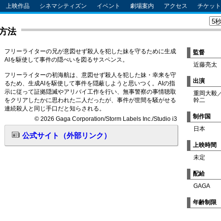
上映作品
シネマシティズン
イベント
劇場案内
アクセス
チケット
方法
フリーライターの兄が意図せず殺人を犯した妹を守るために生成
監督
AIを駆使して事件の隠ぺいを図るサスペンス。
近藤亮太
フリーライターの初海航は、意図せず殺人を犯した妹・幸来を守
出演
るため、生成AIを駆使して事件を隠蔽しようと思いつく。AIの指
示に従って証拠隠滅やアリバイ工作を行い、無事警察の事情聴取
重岡大毅
をクリアしたかに思われた二人だったが、事件が世間を騒がせる
幹二
連続殺人と同じ手口だと知らされる。
制作国
© 2026 Gaga Corporation/Storm Labels Inc./Studio i3
日本
公式サイト（外部リンク）
上映時間
未定
配給
GAGA
年齢制限