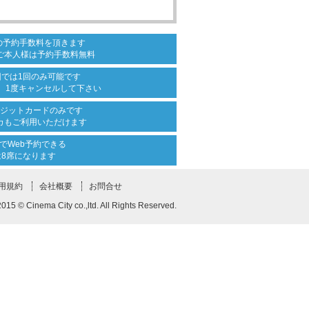
の
予約手数料を頂きます
ご本人様は
予約手数料無料
回では
1回のみ可能です
、
1度キャンセルして下さい
ジットカード
のみです
カも
ご利用いただけます
で
Web予約できる
は8席になります
利用規約
会社概要
お問合せ
2015 © Cinema City co.,ltd. All Rights Reserved.