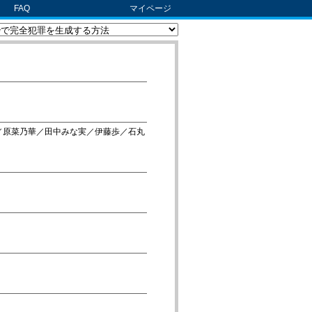
FAQ
マイページ
／原菜乃華／田中みな実／伊藤歩／石丸