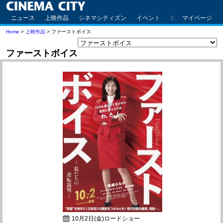
ニュース
上映作品
シネマシティズン
イベント
劇場案内
マイページ
アクセ
Home
>
上映作品
> ファーストボイス
ファーストボイス
10月2日(金)ロードショー