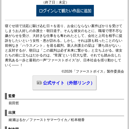
（終了日：未定）
寝ぐせ頭で法廷に駆け込む日々を送り、お金にならない案件ばかりを受けて
しまうお人好しの弁護士・朝日道子。そんな彼女のもとに、職場で理不尽な
嫌がらせを受け、大好きな仕事をも奪われたとして、会社と上司を相手に提
訴をしたいという女性・恵が訪れる。しかし、それは誰も戦ったことのない
前例なき「ハラスメント」を巡る裁判。新人弁護士の栞は「勝ち目がない」
と反対するが、朝日は「この裁判は必ず未来に繋がる」と立ち上がる。彼女
たちの前に立ちはだかるのは、“常識”という巨大な壁。それでも踏み出した
勇気ある一歩と最初の一声“ファーストボイス”が、日本社会を揺り動かして
いく―― ！
©2026「ファーストボイス」製作委員会
公式サイト（外部リンク）
監督
前田哲
出演
綾瀬はるか／ファーストサマーウイカ／松本穂香