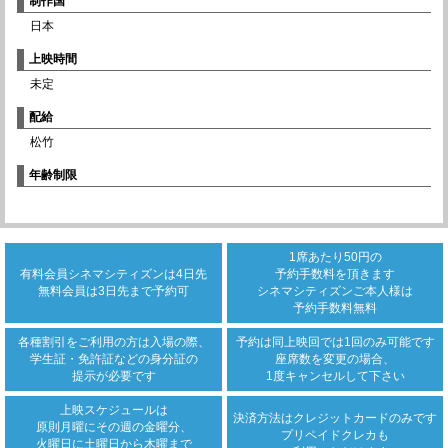
制作国
日本
上映時間
未定
配給
松竹
年齢制限
1席あたり50円の
有料会員シネマシティズンは
4日先
予約手数料を頂きます
無料会員は3日先まで
予約可
シネマシティズンご本人様は
予約手数料無料
各種割引をご利用の方は
入場の際、
予約は同上映回では
1回のみ可能です
学生証・免許証などの身分証の
座席数を変更の場合、
提示が必要です
1度キャンセルして下さい
上映スケジュールは
決済方法は
クレジットカード
のみです
原則月曜にその週の金曜分、
プリペイドクレカも
火曜日に土曜日から木曜まで