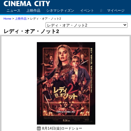
ニュース
上映作品
シネマシティズン
イベント
劇場案内
マイページ
アクセ
Home
>
上映作品
> レディ・オア・ノット2
レディ・オア・ノット2
8月14日(金)ロードショー