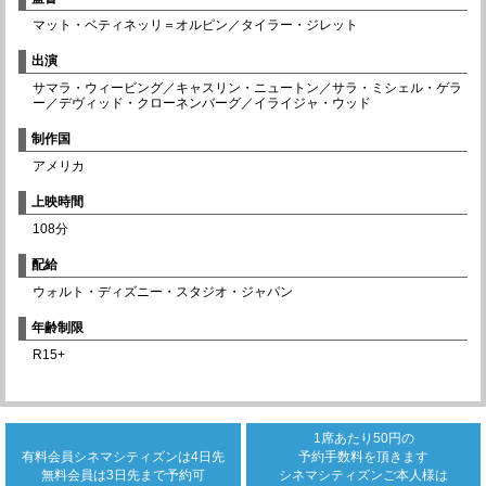
マット・ベティネッリ＝オルピン／タイラー・ジレット
出演
サマラ・ウィービング／キャスリン・ニュートン／サラ・ミシェル・ゲラ
ー／デヴィッド・クローネンバーグ／イライジャ・ウッド
制作国
アメリカ
上映時間
108分
配給
ウォルト・ディズニー・スタジオ・ジャパン
年齢制限
R15+
1席あたり50円の
有料会員シネマシティズンは
4日先
予約手数料を頂きます
無料会員は3日先まで
予約可
シネマシティズンご本人様は