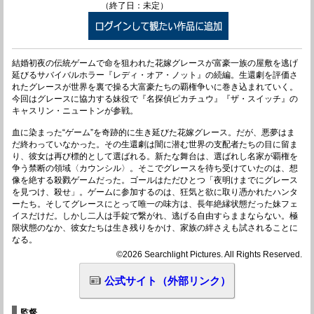
（終了日：未定）
結婚初夜の伝統ゲームで命を狙われた花嫁グレースが富豪一族の屋敷を逃げ
延びるサバイバルホラー『レディ・オア・ノット』の続編。生還劇を評価さ
れたグレースが世界を裏で操る大富豪たちの覇権争いに巻き込まれていく。
今回はグレースに協力する妹役で『名探偵ピカチュウ』『ザ・スイッチ』の
キャスリン・ニュートンが参戦。
血に染まった“ゲーム”を奇跡的に生き延びた花嫁グレース。だが、悪夢はま
だ終わっていなかった。その生還劇は闇に潜む世界の支配者たちの目に留ま
り、彼女は再び標的として選ばれる。新たな舞台は、選ばれし名家が覇権を
争う禁断の領域〈カウンシル〉。そこでグレースを待ち受けていたのは、想
像を絶する殺戮ゲームだった。ゴールはただひとつ「夜明けまでにグレース
を見つけ、殺せ」。ゲームに参加するのは、狂気と欲に取り憑かれたハンタ
ーたち。そしてグレースにとって唯一の味方は、長年絶縁状態だった妹フェ
イスだけだ。しかし二人は手錠で繋がれ、逃げる自由すらままならない。極
限状態のなか、彼女たちは生き残りをかけ、家族の絆さえも試されることに
なる。
©2026 Searchlight Pictures. All Rights Reserved.
公式サイト（外部リンク）
監督