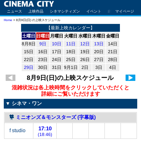
ニュース
上映作品
シネマシティズン
イベント
劇場案内
マイページ
アクセ
Home
> 8月9日(日) の上映スケジュール
【最新上映カレンダー】
土曜日
日曜日
月曜日
火曜日
水曜日
木曜日
金曜日
8月8日
9日
10日
11日
12日
13日
14日
15日
16日
17日
18日
19日
20日
21日
22日
23日
24日
25日
26日
27日
28日
29日
30日
31日
9月1日
2日
3日
4日
8月9日(日)
の上映スケジュール
混雑状況は各上映時間をクリックしていただくと
詳細にご覧いただけます
▼ シネマ・ワン
ミニオンズ＆モンスターズ (字幕版)
17:10
f studio
(18:46)