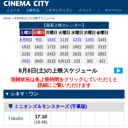
ニュース
上映作品
シネマシティズン
イベント
劇場案内
マイページ
アクセ
Home
> 8月8日(土) の上映スケジュール
【最新上映カレンダー】
土曜日
日曜日
月曜日
火曜日
水曜日
木曜日
金曜日
8月8日
9日
10日
11日
12日
13日
14日
15日
16日
17日
18日
19日
20日
21日
22日
23日
24日
25日
26日
27日
28日
29日
30日
31日
9月1日
2日
3日
4日
8月8日(土)
の上映スケジュール
混雑状況は各上映時間をクリックしていただくと
詳細にご覧いただけます
▼ シネマ・ワン
ミニオンズ＆モンスターズ (字幕版)
17:10
f studio
(18:46)