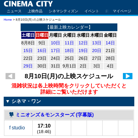
ニュース
上映作品
シネマシティズン
イベント
劇場案内
マイページ
アクセ
Home
> 8月10日(月) の上映スケジュール
【最新上映カレンダー】
土曜日
日曜日
月曜日
火曜日
水曜日
木曜日
金曜日
8月8日
9日
10日
11日
12日
13日
14日
15日
16日
17日
18日
19日
20日
21日
22日
23日
24日
25日
26日
27日
28日
29日
30日
31日
9月1日
2日
3日
4日
8月10日(月)
の上映スケジュール
混雑状況は各上映時間をクリックしていただくと
詳細にご覧いただけます
▼ シネマ・ワン
ミニオンズ＆モンスターズ (字幕版)
17:10
f studio
(18:46)