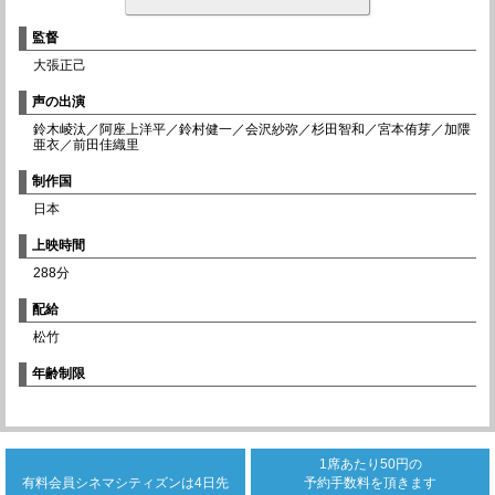
監督
大張正己
声の出演
鈴木崚汰／阿座上洋平／鈴村健一／会沢紗弥／杉田智和／宮本侑芽／加隈
亜衣／前田佳織里
制作国
日本
上映時間
288分
配給
松竹
年齢制限
1席あたり50円の
有料会員シネマシティズンは
4日先
予約手数料を頂きます