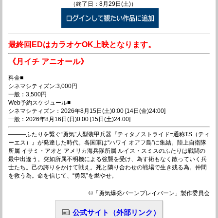
（終了日：8月29日(土)）
最終回EDはカラオケOK上映となります。
《月イチ アニオール》
料金■
シネマシティズン:3,000円
一般：3,500円
Web予約スケジュール■
シネマシティズン：2026年8月15日(土)0:00 [14日(金)24:00]
一般：2026年8月16日(日)0:00 [15日(土)24:00]
―――ふたりを繋ぐ“勇気”人型装甲兵器『ティタノストライド=通称TS（ティ
ーエス）』が発達した時代。各国軍は“ハワイ オアフ島”に集結。陸上自衛隊
所属 イサミ・アオと アメリカ海兵隊所属 ルイス・スミスのふたりは戦闘の
最中出逢う。突如所属不明機による強襲を受け、為す術もなく散っていく兵
士たち。己の誇りをかけて戦え。死と隣り合わせの戦場で生き残る為。仲間
を救う為。命を信じて、“勇気”を燃やせ。
©「勇気爆発バーンブレイバーン」製作委員会
公式サイト（外部リンク）