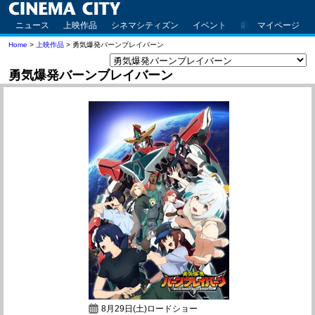
ニュース
上映作品
シネマシティズン
イベント
劇場案内
マイページ
アクセ
Home
>
上映作品
> 勇気爆発バーンブレイバーン
勇気爆発バーンブレイバーン
8月29日(土)ロードショー