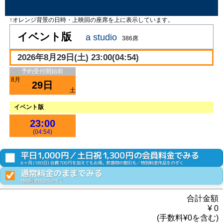
↑オレンジ背景の日時・上映回の座席を上に表示しています。
イベント版
a studio
386席
2026年8月29日(土) 23:00(04:54)
予約受付開始前
8月
29日
土
イベント版
23:00
(04:54)
合計金額
¥
0
(手数料¥
0
を含む)