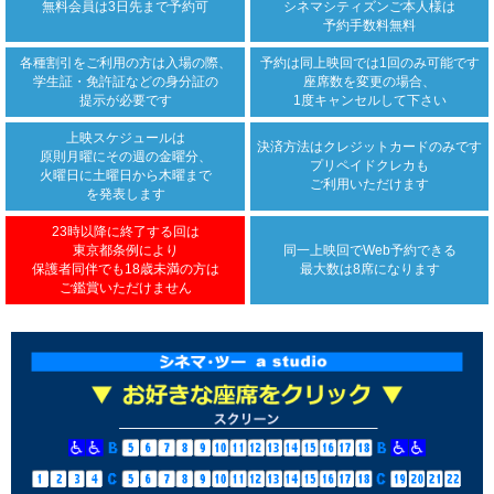
無料会員は3日先まで
予約可
シネマシティズンご本人様は
予約手数料無料
各種割引をご利用の方は
入場の際、
予約は同上映回では
1回のみ可能です
学生証・免許証などの身分証の
座席数を変更の場合、
提示が必要です
1度キャンセルして下さい
上映スケジュールは
決済方法は
クレジットカード
のみです
原則月曜にその週の金曜分、
プリペイドクレカも
火曜日に土曜日から木曜まで
ご利用いただけます
を発表します
23時以降に終了する回は
東京都条例により
同一上映回で
Web予約できる
保護者同伴でも18歳未満の方は
最大数は8席になります
ご鑑賞いただけません