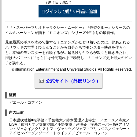
（終了日：未定）
『ザ・スーパーマリオギャラクシー・ムービー』『怪盗グルー』シリーズの
イルミネーションが贈る『ミニオンズ』シリーズ4年ぶりの最新作。
最強最悪のボスを求めて旅するミニオンズがたどり着いたのは、夢あふれる
ハリウッドの世界！ひょんなことから自分たちでモンスター映画を作ろう
と、本物のモンスターを召喚するが…超危険なヤツらが次々と解き放たれ、
街は大パニックに‼さらには仲間割れまで勃発し、ミニオンズ史上最大のピン
チが訪れる。
© illumination Entertainment and Universal Studios. All Rights Reserved.
公式サイト（外部リンク）
監督
ピエール・コフィン
声の出演
日本語吹替版■松平健／千葉雄大／鈴木愛理／山寺宏一.／エース／寺家／
LiSA／銀河万丈／寺依沙織／小野友樹／芹澤優 字幕スーパー版■アリソ
ン・ジャネイ／クリストフ・ヴァルツ／ジェフ・ブリッジス／ジェシー・
アイゼンバーグ／ゾーイ・ドゥイッチ／ピエール・コフィン