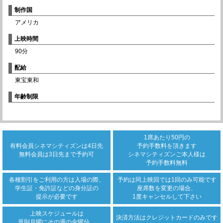
制作国
アメリカ
上映時間
90分
配給
東宝東和
年齢制限
1席あたり50円の
有料会員シネマシティズンは
4日先
予約手数料を頂きます
無料会員は3日先まで
予約可
シネマシティズンご本人様は
予約手数料無料
各種割引をご利用の方は
入場の際、
予約は同上映回では
1回のみ可能です
学生証・免許証などの身分証の
座席数を変更の場合、
提示が必要です
1度キャンセルして下さい
上映スケジュールは
決済方法は
クレジットカード
のみです
原則月曜にその週の金曜分、