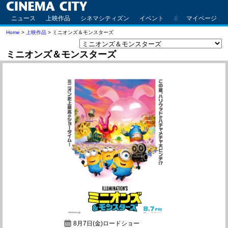
ニュース
上映作品
シネマシティズン
イベント
劇場案内
マイページ
アクセ
Home
>
上映作品
> ミニオンズ＆モンスターズ
ミニオンズ＆モンスターズ
8月7日(金)ロードショー