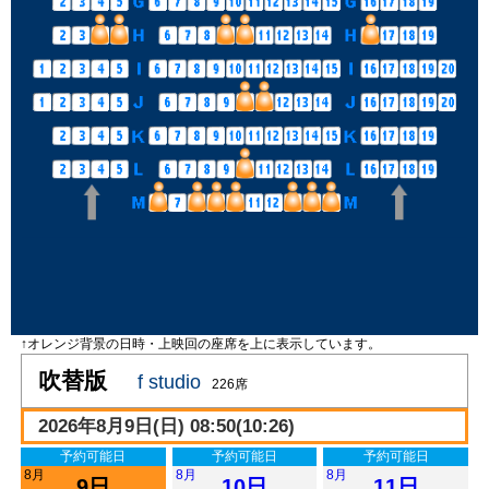
↑オレンジ背景の日時・上映回の座席を上に表示しています。
吹替版
f studio
226席
2026年8月9日(日) 08:50(10:26)
予約可能日
予約可能日
予約可能日
8月
8月
8月
9日
10日
11日