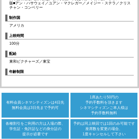
版■アン・ハサウェイ／ユアン・マクレガー／メイジー・ステラ／クリス
チャン・コンベリー
制作国
アメリカ
上映時間
100分
配給
東和ピクチャーズ／東宝
年齢制限
1席あたり50円の
有料会員シネマシティズンは
4日先
予約手数料を頂きます
無料会員は3日先まで
予約可
シネマシティズンご本人様は
予約手数料無料
各種割引をご利用の方は
入場の際、
予約は同上映回では
1回のみ可能です
学生証・免許証などの身分証の
座席数を変更の場合、
提示が必要です
1度キャンセルして下さい