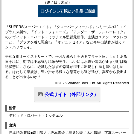
（終了日：未定）
『SUPER8/スーパーエイト』『クローバーフィールド』シリーズのJ.J.エイ
ブラムス製作、『イット・フォローズ』『アンダー・ザ・シルバーレイク』
のデヴィッド・ロバート・ミッチェル監督最新作。主演はユアン・マクレガ
ーと、『プラダを着た悪魔2』『オデュッセイア』など今年出演作が続くア
ン・ハサウェイ。
平和な街オークストリートで、平凡な暮らしを送るプラット家。しかしある
日を境に、街では不思議な現象が発生。ついには水道や電気が止まり町は断
絶状態に。さらに、絶滅したはずの恐竜が街中に出現し住民を襲いはじめ
る。はたして家族は、襲い掛かる様々な恐竜から逃げ延び、異変から脱出す
ることが出来るのか？
© 2025 Warner Bros. Ent. All Rights Reserved
公式サイト（外部リンク）
監督
デビッド・ロバート・ミッチェル
出演
日本語吹替版■森川智之／坂本真綾／早見沙織／木村皐誠 字幕スーパー