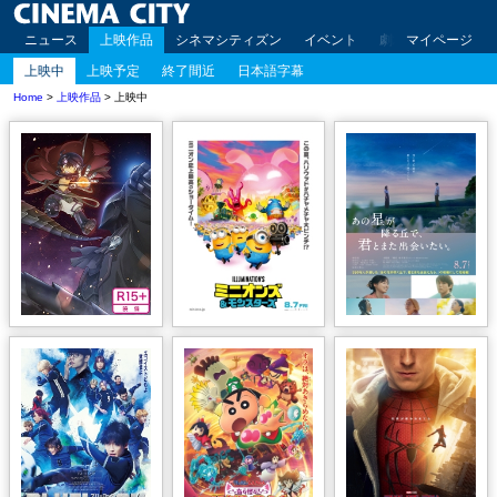
ニュース
上映作品
シネマシティズン
イベント
劇場案内
マイページ
アクセ
上映中
上映予定
終了間近
日本語字幕
Home
>
上映作品
> 上映中