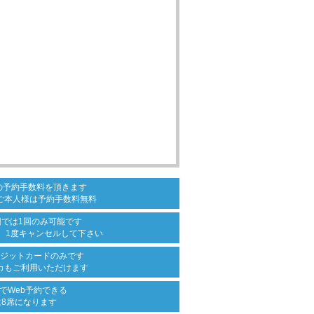
の
予約手数料を頂きます
ご本人様は
予約手数料無料
回では
1回のみ可能です
、
1度キャンセルして下さい
ジットカード
のみです
カも
ご利用いただけます
で
Web予約できる
は8席になります