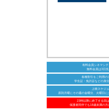
有料会員シネマシテ
無料会員は3日先
各種割引をご利用の
学生証・免許証などの身
上映スケジ
原則月曜にその週の金曜分、
火曜日に
23時以降に終了する回
保護者同伴でも18歳未満の方