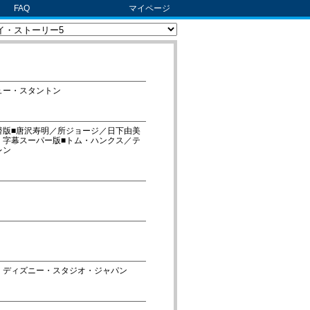
FAQ
マイページ
ュー・スタントン
替版■唐沢寿明／所ジョージ／日下由美
 字幕スーパー版■トム・ハンクス／テ
レン
・ディズニー・スタジオ・ジャパン