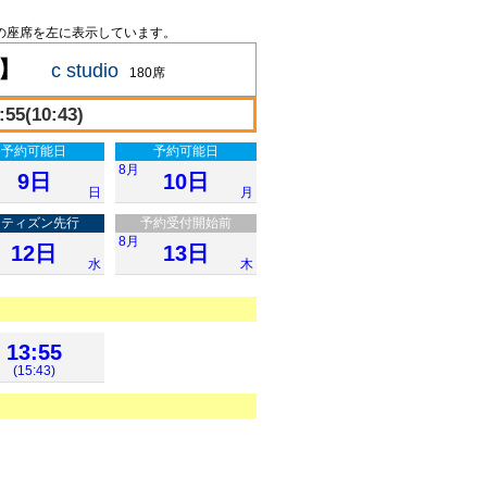
の座席を左に表示しています。
2】
c studio
180席
55(10:43)
予約可能日
予約可能日
8月
9日
10日
日
月
シティズン先行
予約受付開始前
8月
12日
13日
水
木
13:55
(15:43)