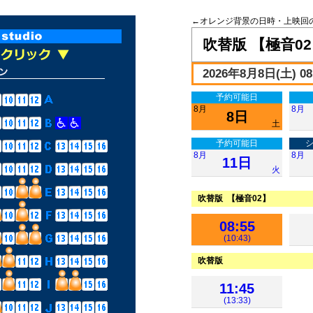
←オレンジ背景の日時・上映回
吹替版 【極音0
2026年8月8日(土) 08:
予約可能日
8月
8月
8日
土
予約可能日
8月
8月
11日
火
吹替版 【極音02】
08:55
(10:43)
吹替版
11:45
(13:33)