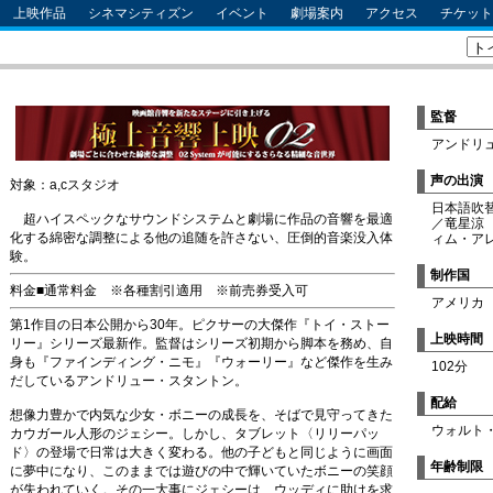
上映作品
シネマシティズン
イベント
劇場案内
アクセス
チケット
監督
アンドリ
声の出演
対象：a,cスタジオ
日本語吹
超ハイスペックなサウンドシステムと劇場に作品の音響を最適
／竜星涼
化する綿密な調整による他の追随を許さない、圧倒的音楽没入体
ィム・ア
験。
制作国
料金■通常料金 ※各種割引適用 ※前売券受入可
アメリカ
第1作目の日本公開から30年。ピクサーの大傑作『トイ・ストー
上映時間
リー』シリーズ最新作。監督はシリーズ初期から脚本を務め、自
身も『ファインディング・ニモ』『ウォーリー』など傑作を生み
102分
だしているアンドリュー・スタントン。
配給
想像力豊かで内気な少女・ボニーの成長を、そばで見守ってきた
ウォルト
カウガール人形のジェシー。しかし、タブレット〈リリーパッ
ド〉の登場で日常は大きく変わる。他の子どもと同じように画面
年齢制限
に夢中になり、このままでは遊びの中で輝いていたボニーの笑顔
が失われていく。その一大事にジェシーは、ウッディに助けを求