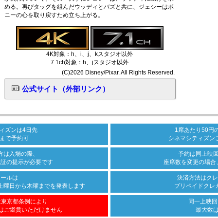
める。再びタッグを組んだウッディとバズと共に、ジェシーはボ
ニーの心を取り戻すため立ち上がる。
4K対象：h、i、j、kスタジオ以外
7.1ch対象：h、jスタジオ以外
(C)2026 Disney/Pixar. All Rights Reserved.
公式サイト（外部リンク）
ィズンは
4日先
1席あたり50円
まで
予約可
シネマシティズン
方は
入場の際、
予約は同上映
分証の
提示が必要です
座席数を変更の場合
ュールは
決済方法は
クレ
土曜日から木曜まで
を発表します
プリペイドクレ
は
東京都条例により
同一上映回
は
ご鑑賞いただけません
最大数