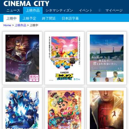
ニュース
上映作品
シネマシティズン
イベント
劇場案内
マイページ
アクセ
上映中
上映予定
終了間近
日本語字幕
Home
>
上映作品
> 上映中