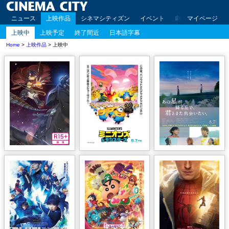
ニュース
上映作品
シネマシティズン
イベント
劇場案内
マイページ
アクセ
上映中
上映予定
終了間近
日本語字幕
Home
>
上映作品
> 上映中