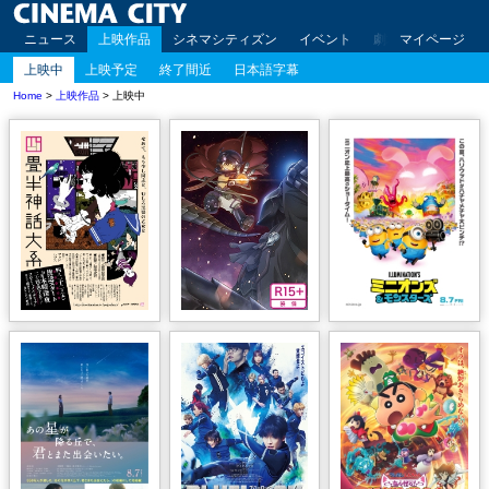
ニュース
上映作品
シネマシティズン
イベント
劇場案内
マイページ
アクセ
上映中
上映予定
終了間近
日本語字幕
Home
>
上映作品
> 上映中