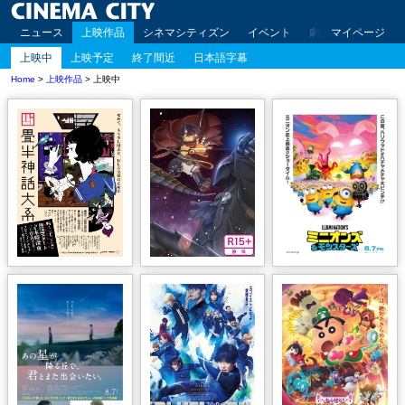
ニュース
上映作品
シネマシティズン
イベント
劇場案内
マイページ
アクセ
上映中
上映予定
終了間近
日本語字幕
Home
>
上映作品
> 上映中