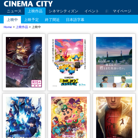
ニュース
上映作品
シネマシティズン
イベント
劇場案内
マイページ
アクセ
上映中
上映予定
終了間近
日本語字幕
Home
>
上映作品
> 上映中