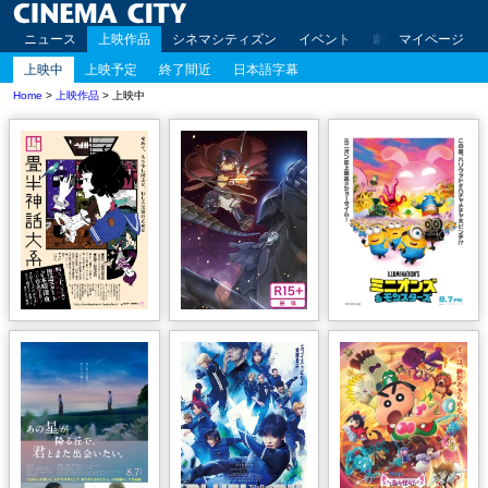
ニュース
上映作品
シネマシティズン
イベント
劇場案内
マイページ
アクセ
上映中
上映予定
終了間近
日本語字幕
Home
>
上映作品
> 上映中