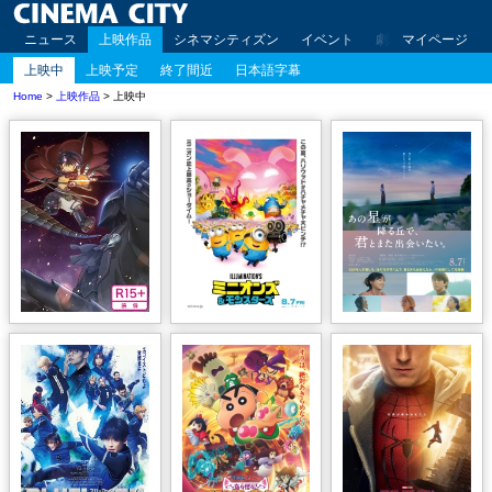
ニュース
上映作品
シネマシティズン
イベント
劇場案内
マイページ
アクセ
上映中
上映予定
終了間近
日本語字幕
Home
>
上映作品
> 上映中