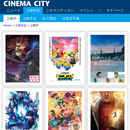
ニュース
上映作品
シネマシティズン
イベント
劇場案内
マイページ
アクセ
上映中
上映予定
終了間近
日本語字幕
Home
>
上映作品
> 上映中