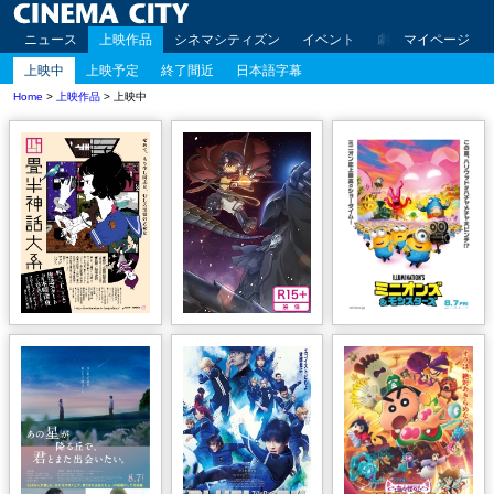
ニュース
上映作品
シネマシティズン
イベント
劇場案内
マイページ
アクセ
上映中
上映予定
終了間近
日本語字幕
Home
>
上映作品
> 上映中