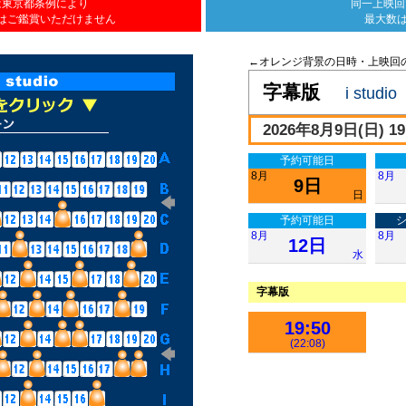
は
東京都条例により
同一上映回
は
ご鑑賞いただけません
最大数
←オレンジ背景の日時・上映回
字幕版
i studio
2026年8月9日(日) 19:
予約可能日
8月
8月
9日
日
予約可能日
8月
8月
12日
水
字幕版
19:50
(22:08)