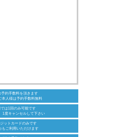
の
予約手数料を頂きます
ご本人様は
予約手数料無料
回では
1回のみ可能です
、
1度キャンセルして下さい
ジットカード
のみです
カも
ご利用いただけます