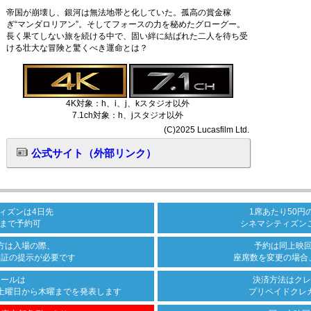
帝国が崩壊し、銀河は無法地帯と化していた。孤高の賞金稼
ぎ“マンダロリアン”。そしてフォースの力を秘めたグローグー。
長く果てしない旅を続ける中で、固い絆に結ばれた二人を待ち受
ける壮大な冒険と驚くべき運命とは？
4K対象：h、i、j、kスタジオ以外
7.1ch対象：h、jスタジオ以外
(C)2025 Lucasfilm Ltd.
公式サイト（外部リンク）
ィズンは
4日先
1席あたり50円
まで
予約可
シネマシティズン
方は
入場の際、
予約は同上映
分証の
提示が必要です
座席数を変更の場合
ュールは
決済方法は
クレ
土曜日から木曜まで
を発表します
プリペイドクレ