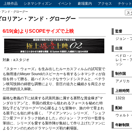
上映作品
シネマシティズン
イベント
劇場案内
アクセス
チケット
・アンド・グローグー
ダロリアン・アンド・グローグー
6/19(金)よりSCOPEサイズで上映
監督
ジョン・
出演
ペドロ・
対象：aスタジオ
レミー・
ッシ
『スター・ウォーズ』を生み出したルーカスフィルムの試写室で
制作国
も御用達のMeyer Soundのスピーカーを有するシネマシティが自
信を持って贈る、超ハイスペックなサウンドシステムと、ベテラ
アメリカ
ン映写技師の綿密な調整により、音圧の迫力と繊細さを両立させ
た圧倒的没入体験。
上映時間
厳格な教義の下に結束する武装民族に属する寡黙な賞金稼ぎ”マ
132分
ンダロリアン”と、帝国の残党から狙われるフォースを秘めた特
配給
別な子ども”グローグー”の心躍るような冒険や、旅の中で育まれ
る親子にも似た絆を描く。『アイアンマン』シリーズ、『シェフ
ウォルト
三ツ星フードトラック始めました』のジョン・ファヴロー監督を
筆頭に、シリーズを愛する製作陣が集結して作り上げたファンに
年齢制限
よるファンのためのドラマシリーズ初の劇場版。