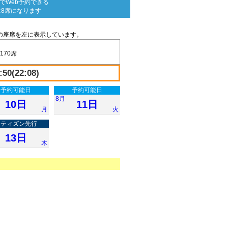
で
Web予約できる
は8席になります
の座席を左に表示しています。
170席
50(22:08)
予約可能日
予約可能日
8月
10日
11日
月
火
シティズン先行
13日
木