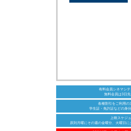
有料会員シネマシテ
無料会員は3日先
各種割引をご利用の
学生証・免許証などの身
上映スケジ
原則月曜にその週の金曜分、
火曜日に