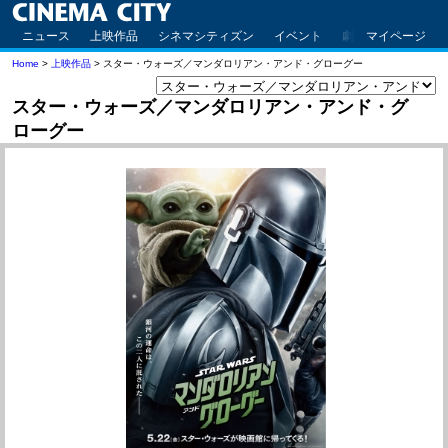
ニュース
上映作品
シネマシティズン
イベント
劇場案内
マイページ
アクセ
Home
>
上映作品
> スター・ウォーズ／マンダロリアン・アンド・グローグー
スター・ウォーズ／マンダロリアン・アンド・グ
ローグー