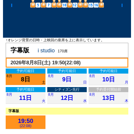
↑オレンジ背景の日時・上映回の座席を上に表示しています。
字幕版
i studio
170席
2026年8月8日(土) 19:50(22:08)
予約可能日
予約可能日
予約可能日
8月
8月
8月
8日
9日
10日
土
日
月
予約可能日
シティズン先行
予約受付開始前
8月
8月
8月
11日
12日
13日
火
水
木
字幕版
19:50
(22:08)