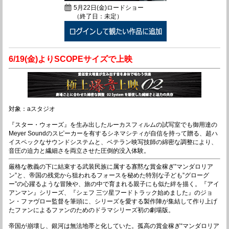
5月22日(金)ロードショー
（終了日：未定）
6/19(金)よりSCOPEサイズで上映
対象：aスタジオ
『スター・ウォーズ』を生み出したルーカスフィルムの試写室でも御用達の
Meyer Soundのスピーカーを有するシネマシティが自信を持って贈る、超ハ
イスペックなサウンドシステムと、ベテラン映写技師の綿密な調整により、
音圧の迫力と繊細さを両立させた圧倒的没入体験。
厳格な教義の下に結束する武装民族に属する寡黙な賞金稼ぎ”マンダロリア
ン”と、帝国の残党から狙われるフォースを秘めた特別な子ども”グローグ
ー”の心躍るような冒険や、旅の中で育まれる親子にも似た絆を描く。『アイ
アンマン』シリーズ、『シェフ 三ツ星フードトラック始めました』のジョ
ン・ファヴロー監督を筆頭に、シリーズを愛する製作陣が集結して作り上げ
たファンによるファンのためのドラマシリーズ初の劇場版。
帝国が崩壊し、銀河は無法地帯と化していた。孤高の賞金稼ぎ“マンダロリア