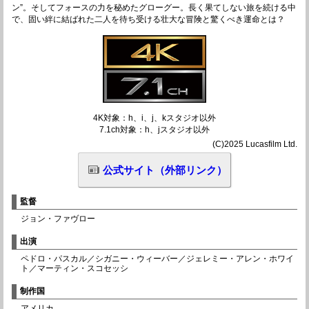
ン”。そしてフォースの力を秘めたグローグー。長く果てしない旅を続ける中
で、固い絆に結ばれた二人を待ち受ける壮大な冒険と驚くべき運命とは？
4K対象：h、i、j、kスタジオ以外
7.1ch対象：h、jスタジオ以外
(C)2025 Lucasfilm Ltd.
公式サイト（外部リンク）
監督
ジョン・ファヴロー
出演
ペドロ・パスカル／シガニー・ウィーバー／ジェレミー・アレン・ホワイ
ト／マーティン・スコセッシ
制作国
アメリカ