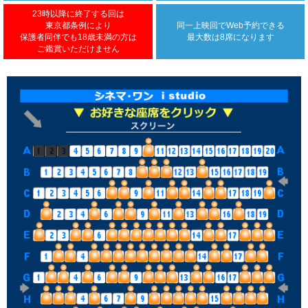
23時以降に終了する回は
東京都条例により
同一上映回で
Web予約できる
保護者同伴でも18歳未満の方は
最大数は8席になります
ご鑑賞いただけません