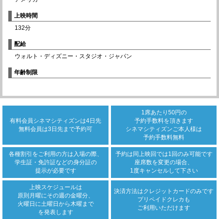
上映時間
132分
配給
ウォルト・ディズニー・スタジオ・ジャパン
年齢制限
1席あたり50円の
有料会員シネマシティズンは
4日先
予約手数料を頂きます
無料会員は3日先まで
予約可
シネマシティズンご本人様は
予約手数料無料
各種割引をご利用の方は
入場の際、
予約は同上映回では
1回のみ可能です
学生証・免許証などの身分証の
座席数を変更の場合、
提示が必要です
1度キャンセルして下さい
上映スケジュールは
決済方法は
クレジットカード
のみです
原則月曜にその週の金曜分、
プリペイドクレカも
火曜日に土曜日から木曜まで
ご利用いただけます
を発表します