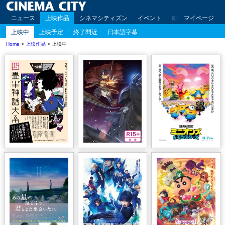
ニュース
上映作品
シネマシティズン
イベント
劇場案内
マイページ
アクセ
上映中
上映予定
終了間近
日本語字幕
Home
>
上映作品
> 上映中