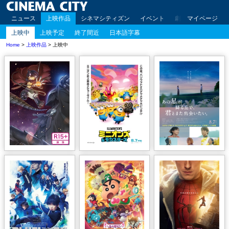
ニュース
上映作品
シネマシティズン
イベント
劇場案内
マイページ
アクセ
上映中
上映予定
終了間近
日本語字幕
Home
>
上映作品
> 上映中