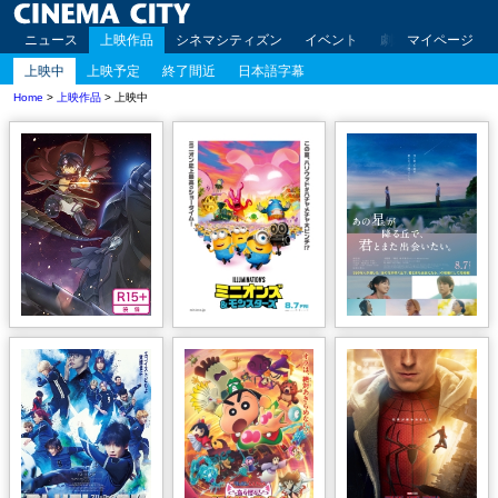
ニュース
上映作品
シネマシティズン
イベント
劇場案内
マイページ
アクセ
上映中
上映予定
終了間近
日本語字幕
Home
>
上映作品
> 上映中