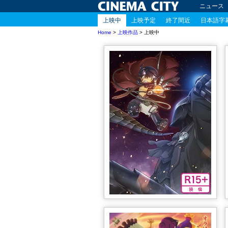
ニュース
上映中
上映予定
終了間近
日本語字
Home
>
上映作品
> 上映中