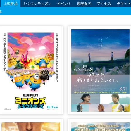
上映作品
シネマシティズン
イベント
劇場案内
アクセス
チケット
幕