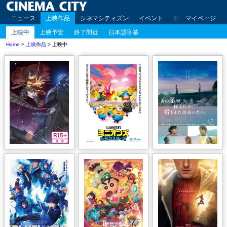
ニュース
上映作品
シネマシティズン
イベント
劇場案内
マイページ
アクセ
上映中
上映予定
終了間近
日本語字幕
Home
>
上映作品
> 上映中