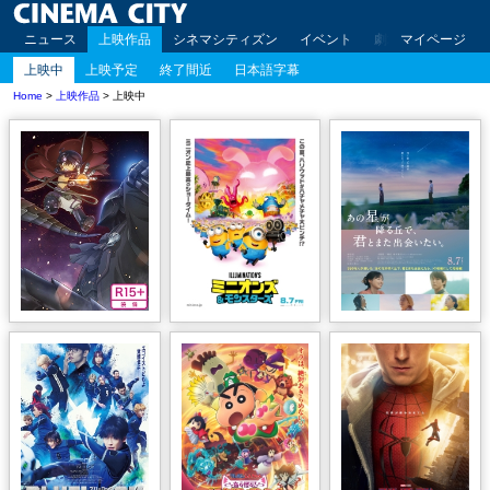
ニュース
上映作品
シネマシティズン
イベント
劇場案内
マイページ
アクセ
上映中
上映予定
終了間近
日本語字幕
Home
>
上映作品
> 上映中