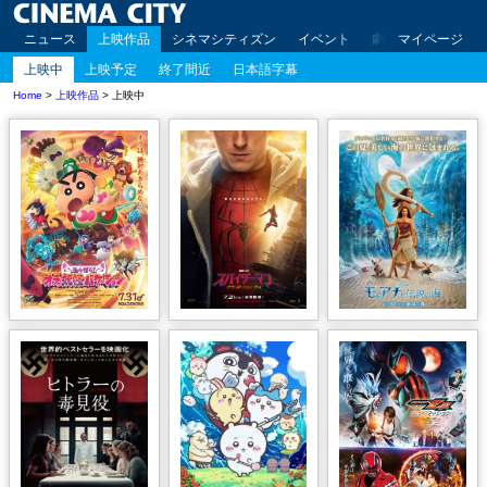
ニュース
上映作品
シネマシティズン
イベント
劇場案内
マイページ
アクセ
上映中
上映予定
終了間近
日本語字幕
Home
>
上映作品
> 上映中