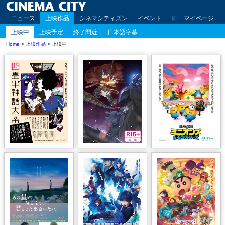
ニュース
上映作品
シネマシティズン
イベント
劇場案内
マイページ
アクセ
上映中
上映予定
終了間近
日本語字幕
Home
>
上映作品
> 上映中