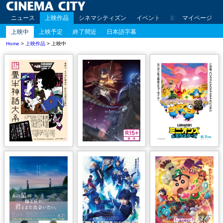
ニュース
上映作品
シネマシティズン
イベント
劇場案内
マイページ
アクセ
上映中
上映予定
終了間近
日本語字幕
Home
>
上映作品
> 上映中