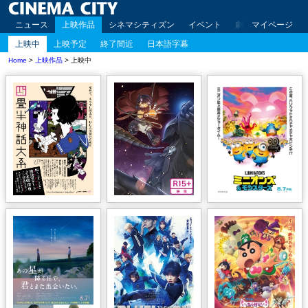
ニュース
上映作品
シネマシティズン
イベント
劇場案内
マイページ
アクセ
上映中
上映予定
終了間近
日本語字幕
Home
>
上映作品
> 上映中