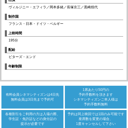
ヴィルジニー・エフィラ／岡本多緒／長塚京三／黒崎煌代
制作国
フランス・日本・ドイツ・ベルギー
上映時間
195分
配給
ビターズ・エンド
年齢制限
1席あたり50円の
有料会員シネマシティズンは
4日先
予約手数料を頂きます
無料会員は3日先まで
予約可
シネマシティズンご本人様は
予約手数料無料
各種割引をご利用の方は
入場の際、
予約は同上映回では
1回のみ可能です
学生証・免許証などの身分証の
座席数を変更の場合、
提示が必要です
1度キャンセルして下さい