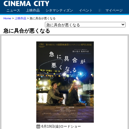
ニュース
上映作品
シネマシティズン
イベント
劇場案内
マイページ
アクセ
Home
>
上映作品
> 急に具合が悪くなる
急に具合が悪くなる
6月19日(金)ロードショー