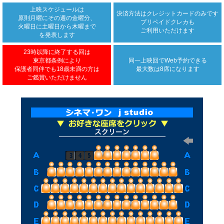
上映スケジュールは
決済方法は
クレジットカード
のみです
原則月曜にその週の金曜分、
プリペイドクレカも
火曜日に土曜日から木曜まで
ご利用いただけます
を発表します
23時以降に終了する回は
東京都条例により
同一上映回で
Web予約できる
保護者同伴でも18歳未満の方は
最大数は8席になります
ご鑑賞いただけません