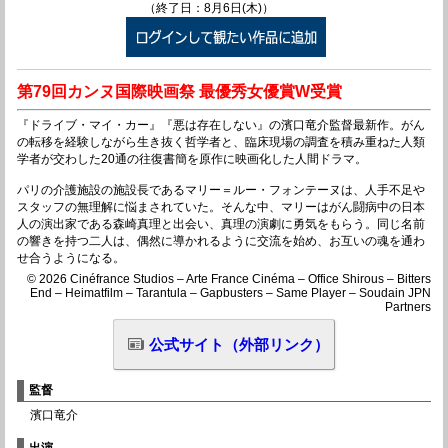
（終了日：8月6日(木)）
第79回カンヌ国際映画祭 最優秀女優賞W受賞
『ドライブ・マイ・カー』『悪は存在しない』の濱口竜介監督最新作。がん
の転移を経験しながら生き抜く哲学者と、臨床現場の調査を積み重ねた人類
学者が交わした20通の往復書簡を原作に映画化した人間ドラマ。
パリの介護施設の施設長であるマリー＝ルー・フォンテーヌは、人手不足や
スタッフの無理解に悩まされていた。そんな中、マリーはがん闘病中の日本
人の演出家である森崎真理と出会い、真理の演劇に勇気をもらう。同じ名前
の響きを持つ二人は、偶然に導かれるように交流を始め、お互いの魂を通わ
せ合うようになる。
© 2026 Cinéfrance Studios – Arte France Cinéma – Office Shirous – Bitters
End – Heimatfilm – Tarantula – Gapbusters – Same Player – Soudain JPN
Partners
公式サイト（外部リンク）
監督
濱口竜介
出演