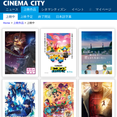
ニュース
上映作品
シネマシティズン
イベント
劇場案内
マイページ
アクセ
上映中
上映予定
終了間近
日本語字幕
Home
>
上映作品
> 上映中