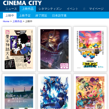
ニュース
上映作品
シネマシティズン
イベント
劇場案内
マイページ
アクセ
上映中
上映予定
終了間近
日本語字幕
Home
>
上映作品
> 上映中