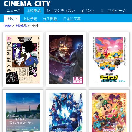
ニュース
上映作品
シネマシティズン
イベント
劇場案内
マイページ
アクセ
上映中
上映予定
終了間近
日本語字幕
Home
>
上映作品
> 上映中