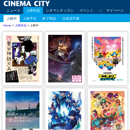
ニュース
上映作品
シネマシティズン
イベント
劇場案内
マイページ
アクセ
上映中
上映予定
終了間近
日本語字幕
Home
>
上映作品
> 上映中